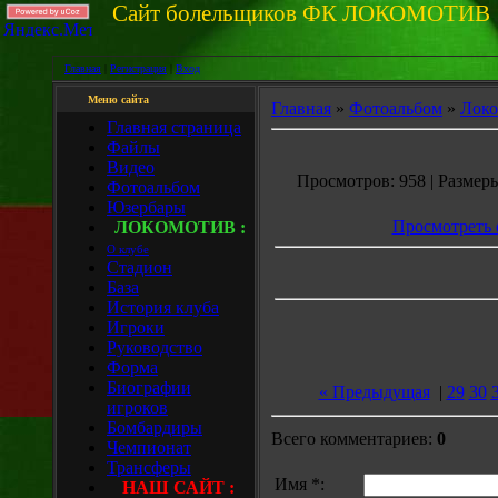
Сайт болельщик
Главная
|
Регистрация
|
Вход
Меню сайта
Главная
»
Фотоальбом
»
Локо
Главная страница
Файлы
Видео
Просмотров: 958 | Размеры:
Фотоальбом
Юзербары
Просмотреть 
ЛОКОМОТИВ :
О клубе
Стадион
База
История клуба
Игроки
Руководство
Форма
Биографии
« Предыдущая
|
29
30
игроков
Бомбардиры
Всего комментариев:
0
Чемпионат
Трансферы
Имя *:
НАШ САЙТ :