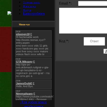
Гостевая книга
Email *:
Флеш игры
Форум
Баннеробмен
Мини-чат
Код *:
Для добавления
необходима